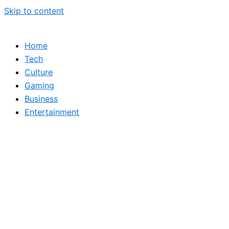
Skip to content
Home
Tech
Culture
Gaming
Business
Entertainment