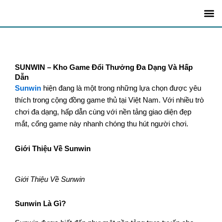
Skip
to
content
SUNWIN – Kho Game Đổi Thưởng Đa Dạng Và Hấp
Dẫn
Sunwin
hiện đang là một trong những lựa chọn được yêu
thích trong cộng đồng game thủ tại Việt Nam. Với nhiều trò
chơi đa dạng, hấp dẫn cùng với nền tảng giao diện đẹp
mắt, cổng game này nhanh chóng thu hút người chơi.
Giới Thiệu Về Sunwin
Giới Thiệu Về Sunwin
Sunwin Là Gì?