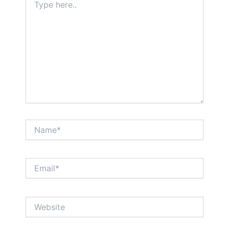
here..
Name*
Email*
Website