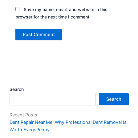
Save my name, email, and website in this
browser for the next time I comment.
Search
Search
Recent Posts
Dent Repair Near Me: Why Professional Dent Removal Is
Worth Every Penny