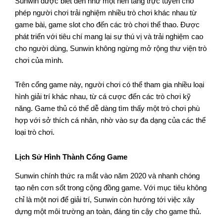
Sunwin được biết đến như một nền tảng trực tuyến cho
phép người chơi trải nghiệm nhiều trò chơi khác nhau từ
game bài, game slot cho đến các trò chơi thể thao. Được
phát triển với tiêu chí mang lại sự thú vị và trải nghiệm cao
cho người dùng, Sunwin không ngừng mở rộng thư viện trò
chơi của mình.
Trên cổng game này, người chơi có thể tham gia nhiều loại
hình giải trí khác nhau, từ cá cược đến các trò chơi kỹ
năng. Game thủ có thể dễ dàng tìm thấy một trò chơi phù
hợp với sở thích cá nhân, nhờ vào sự đa dạng của các thể
loại trò chơi.
Lịch Sử Hình Thành Cổng Game
Sunwin chính thức ra mắt vào năm 2020 và nhanh chóng
tạo nên cơn sốt trong cộng đồng game. Với mục tiêu không
chỉ là một nơi để giải trí, Sunwin còn hướng tới việc xây
dựng một môi trường an toàn, đáng tin cậy cho game thủ.