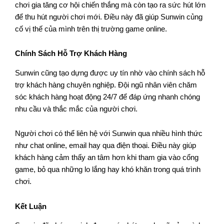
chơi gia tăng cơ hội chiến thắng mà còn tạo ra sức hút lớn
để thu hút người chơi mới. Điều này đã giúp Sunwin củng
cố vị thế của mình trên thị trường game online.
Chính Sách Hỗ Trợ Khách Hàng
Sunwin cũng tạo dựng được uy tín nhờ vào chính sách hỗ
trợ khách hàng chuyên nghiệp. Đội ngũ nhân viên chăm
sóc khách hàng hoạt động 24/7 để đáp ứng nhanh chóng
nhu cầu và thắc mắc của người chơi.
Người chơi có thể liên hệ với Sunwin qua nhiều hình thức
như chat online, email hay qua điện thoại. Điều này giúp
khách hàng cảm thấy an tâm hơn khi tham gia vào cổng
game, bỏ qua những lo lắng hay khó khăn trong quá trình
chơi.
Kết Luận