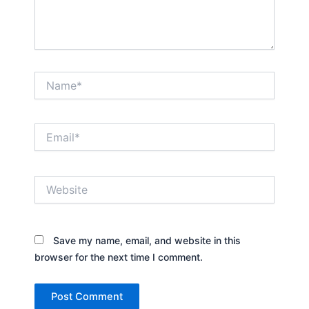
Name*
Email*
Website
Save my name, email, and website in this
browser for the next time I comment.