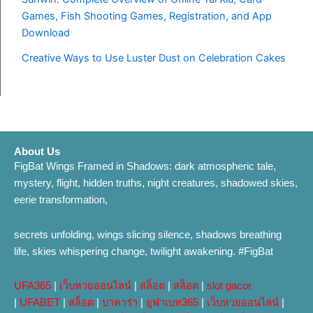
Games, Fish Shooting Games, Registration, and App
Download
Creative Ways to Use Luster Dust on Celebration Cakes
About Us
FigBat Wings Framed in Shadows: dark atmospheric tale,
mystery, flight, hidden truths, night creatures, shadowed skies,
eerie transformation,
secrets unfolding, wings slicing silence, shadows breathing
life, skies whispering change, twilight awakening. #FigBat
UFA365
|
เว็บหวยออนไลน์
|
สล็อต
|
สล็อต
|
slot gacor
|
UFABET
|
สล็อต
|
บาคาร่า
|
ยูฟ่าเบท365
|
เว็บหวยออนไลน์
|