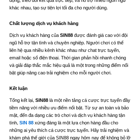
động, theo dõi kết quả trực tiếp, và hỗ trợ nhiều ngôn ngữ
khác nhau, tạo sự tiện lợi tối đa cho người dùng.
Chất lượng dịch vụ khách hàng
Dịch vụ khách hàng của
SIN88
được đánh giá cao với đội
ngũ hỗ trợ tận tình và chuyên nghiệp. Người chơi có thể
liên hệ qua nhiều kênh khác nhau như chat trực tuyến,
email hoặc số điện thoại. Thời gian phản hồi nhanh chóng
và giải đáp thắc mắc hiệu quả là một trong những điểm nổi
bật giúp nâng cao trải nghiệm cho mỗi người chơi.
Kết luận
Tổng kết lại,
SIN88
là một nền tảng cá cược trực tuyến đầy
tiềm năng với nhiều ưu điểm nổi bật. Từ sự an toàn và bảo
mật, đến đa dạng các trò chơi và dịch vụ khách hàng tận
tình,
SIN 88
xứng đáng là một lựa chọn hàng đầu cho
những ai yêu thích cá cược trực tuyến. Hãy trải nghiệm và
khám phá thế giới của SIN88 ngay hôm nay để không bỏ lỡ