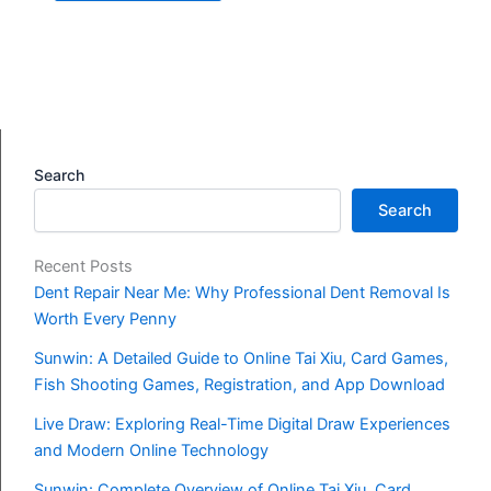
Search
Search
Recent Posts
Dent Repair Near Me: Why Professional Dent Removal Is
Worth Every Penny
Sunwin: A Detailed Guide to Online Tai Xiu, Card Games,
Fish Shooting Games, Registration, and App Download
Live Draw: Exploring Real-Time Digital Draw Experiences
and Modern Online Technology
Sunwin: Complete Overview of Online Tai Xiu, Card