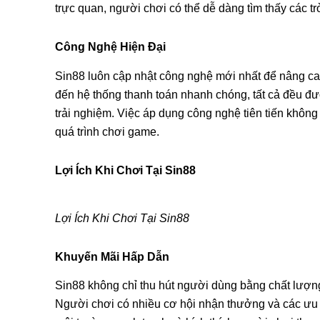
trực quan, người chơi có thể dễ dàng tìm thấy các t
Công Nghệ Hiện Đại
Sin88 luôn cập nhật công nghệ mới nhất để nâng cao
đến hệ thống thanh toán nhanh chóng, tất cả đều đượ
trải nghiệm. Việc áp dụng công nghệ tiên tiến không
quá trình chơi game.
Lợi Ích Khi Chơi Tại Sin88
Lợi Ích Khi Chơi Tại Sin88
Khuyến Mãi Hấp Dẫn
Sin88 không chỉ thu hút người dùng bằng chất lượn
Người chơi có nhiều cơ hội nhận thưởng và các ưu đã