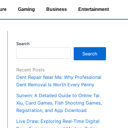
ure
Gaming
Business
Entertainment
Search
Search
Recent Posts
Dent Repair Near Me: Why Professional
Dent Removal Is Worth Every Penny
Sunwin: A Detailed Guide to Online Tai
Xiu, Card Games, Fish Shooting Games,
Registration, and App Download
Live Draw: Exploring Real-Time Digital