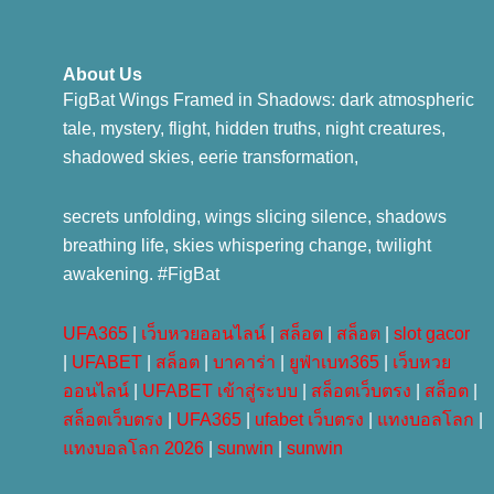
About Us
FigBat Wings Framed in Shadows: dark atmospheric
tale, mystery, flight, hidden truths, night creatures,
shadowed skies, eerie transformation,
secrets unfolding, wings slicing silence, shadows
breathing life, skies whispering change, twilight
awakening. #FigBat
UFA365
|
เว็บหวยออนไลน์
|
สล็อต
|
สล็อต
|
slot gacor
|
UFABET
|
สล็อต
|
บาคาร่า
|
ยูฟ่าเบท365
|
เว็บหวย
ออนไลน์
|
UFABET เข้าสู่ระบบ
|
สล็อตเว็บตรง
|
สล็อต
|
สล็อตเว็บตรง
|
UFA365
|
ufabet เว็บตรง
|
แทงบอลโลก
|
แทงบอลโลก 2026
|
sunwin
|
sunwin