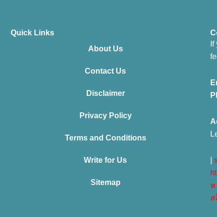
Quick Links
C
If
About Us
fe
Contact Us
E
Disclaimer
P
Privacy Policy
A
L
Terms and Conditions
Write for Us
|
ht
Sitemap
ห
ส