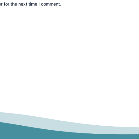
r for the next time I comment.