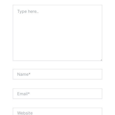
Type
here..
Name*
Email*
Website