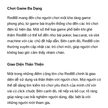
Chơi Game Đa Dạng
Red88 mang đến cho người chơi một kho tàng game
phong phú, từ game bài truyền thống cho đến các trò chơi
điện tử hiện đại. Một số thể loại game phổ biến khi ghé
thăm Red88 có thể kể đến như bài poker, baccarat, và slot
machine với các chủ đề hấp dẫn. Bên cạnh đó, Red88 còn
thường xuyên cập nhật các trò chơi mới, giúp người chơi
không bao giờ cảm thấy nhàm chán.
Giao Diện Thân Thiện
Một trong những điểm cộng lớn cho Red88 chính là giao
diện dễ sử dụng và thân thiện với người chơi. Mọi người có
thể dễ dàng tìm kiếm trò chơi yêu thích của mình chỉ với
vài cú click chuột. Bên cạnh đó, nề nếp và bố cục rõ ràng
giúp nâng cao trải nghiệm người dùng, đặc biệt là với
những người mới tham gia.