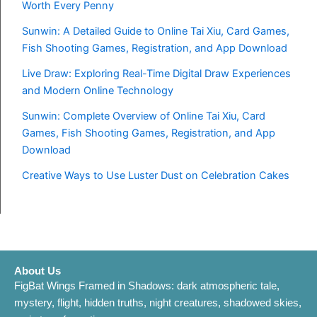
Worth Every Penny
Sunwin: A Detailed Guide to Online Tai Xiu, Card Games,
Fish Shooting Games, Registration, and App Download
Live Draw: Exploring Real-Time Digital Draw Experiences
and Modern Online Technology
Sunwin: Complete Overview of Online Tai Xiu, Card
Games, Fish Shooting Games, Registration, and App
Download
Creative Ways to Use Luster Dust on Celebration Cakes
About Us
FigBat Wings Framed in Shadows: dark atmospheric tale,
mystery, flight, hidden truths, night creatures, shadowed skies,