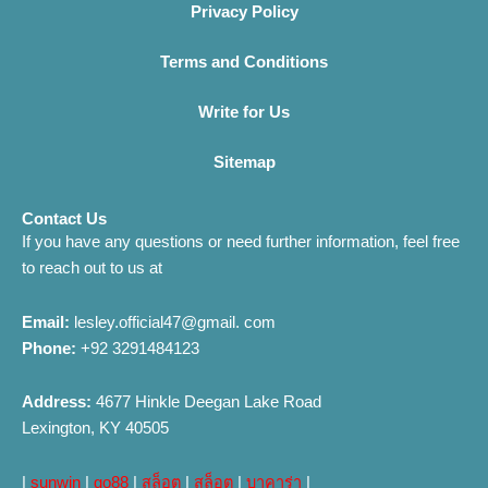
Privacy Policy
Terms and Conditions
Write for Us
Sitemap
Contact Us
If you have any questions or need further information, feel free
to reach out to us at
Email:
lesley.official47@gmail. com
Phone:
+92 3291484123
Address:
4677 Hinkle Deegan Lake Road
Lexington, KY 40505
|
sunwin
|
go88
|
สล็อต
|
สล็อต
|
บาคาร่า
|