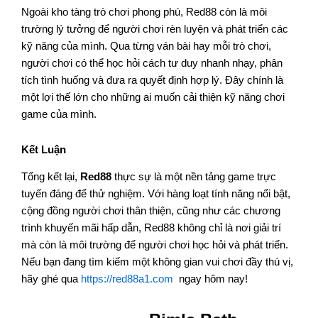
Ngoài kho tàng trò chơi phong phú, Red88 còn là môi
trường lý tưởng để người chơi rèn luyện và phát triển các
kỹ năng của mình. Qua từng ván bài hay mỗi trò chơi,
người chơi có thể học hỏi cách tư duy nhanh nhạy, phân
tích tình huống và đưa ra quyết định hợp lý. Đây chính là
một lợi thế lớn cho những ai muốn cải thiện kỹ năng chơi
game của mình.
Kết Luận
Tổng kết lại,
Red88
thực sự là một nền tảng game trực
tuyến đáng để thử nghiệm. Với hàng loạt tính năng nổi bật,
cộng đồng người chơi thân thiện, cũng như các chương
trình khuyến mãi hấp dẫn, Red88 không chỉ là nơi giải trí
mà còn là môi trường để người chơi học hỏi và phát triển.
Nếu bạn đang tìm kiếm một không gian vui chơi đầy thú vị,
hãy ghé qua
https://red88a1.com
ngay hôm nay!