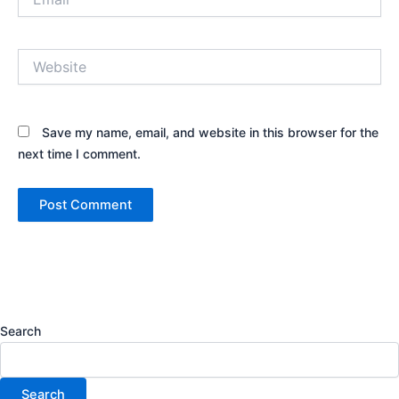
Website
Save my name, email, and website in this browser for the
next time I comment.
Search
Search