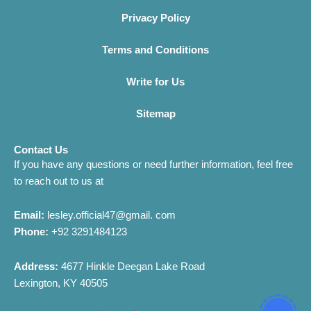
Privacy Policy
Terms and Conditions
Write for Us
Sitemap
Contact Us
If you have any questions or need further information, feel free
to reach out to us at
Email:
lesley.official47@gmail. com
Phone:
+92 3291484123
Address:
4677 Hinkle Deegan Lake Road
Lexington, KY 40505