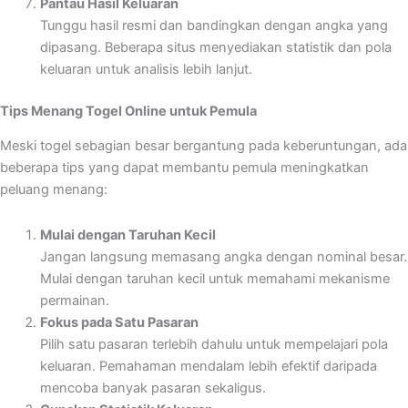
Pantau Hasil Keluaran
Tunggu hasil resmi dan bandingkan dengan angka yang
dipasang. Beberapa situs menyediakan statistik dan pola
keluaran untuk analisis lebih lanjut.
Tips Menang Togel Online untuk Pemula
Meski togel sebagian besar bergantung pada keberuntungan, ada
beberapa tips yang dapat membantu pemula meningkatkan
peluang menang:
Mulai dengan Taruhan Kecil
Jangan langsung memasang angka dengan nominal besar.
Mulai dengan taruhan kecil untuk memahami mekanisme
permainan.
Fokus pada Satu Pasaran
Pilih satu pasaran terlebih dahulu untuk mempelajari pola
keluaran. Pemahaman mendalam lebih efektif daripada
mencoba banyak pasaran sekaligus.