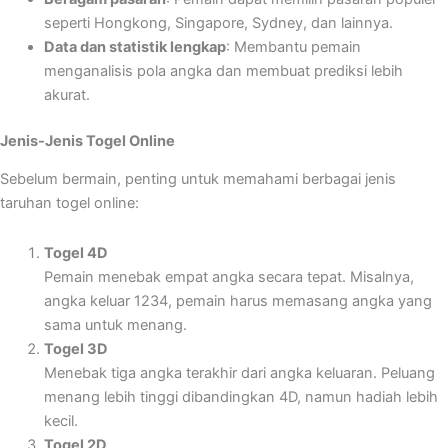
seperti Hongkong, Singapore, Sydney, dan lainnya.
Data dan statistik lengkap
: Membantu pemain
menganalisis pola angka dan membuat prediksi lebih
akurat.
Jenis-Jenis Togel Online
Sebelum bermain, penting untuk memahami berbagai jenis
taruhan togel online:
Togel 4D
Pemain menebak empat angka secara tepat. Misalnya,
angka keluar 1234, pemain harus memasang angka yang
sama untuk menang.
Togel 3D
Menebak tiga angka terakhir dari angka keluaran. Peluang
menang lebih tinggi dibandingkan 4D, namun hadiah lebih
kecil.
Togel 2D