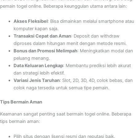
pemain togel online. Beberapa keunggulan utama antara lain:
Akses Fleksibel
: Bisa dimainkan melalui smartphone atau
komputer kapan saja.
Transaksi Cepat dan Aman
: Deposit dan withdraw
diproses dalam hitungan menit dengan metode resmi.
Bonus dan Promosi Melimpah
: Meningkatkan modal dan
peluang menang.
Data Keluaran Lengkap
: Membantu prediksi lebih akurat
dan strategi lebih efektif.
Variasi Jenis Taruhan
: Slot, 2D, 3D, 4D, colok bebas, dan
colok naga tersedia untuk semua tipe pemain.
Tips Bermain Aman
Keamanan sangat penting saat bermain togel online. Beberapa
tips bermain aman:
Pilih situs dengan lisensi resmi dan reputasi baik.