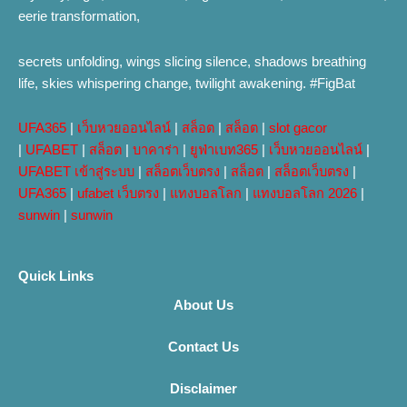
eerie transformation,
secrets unfolding, wings slicing silence, shadows breathing
life, skies whispering change, twilight awakening. #FigBat
UFA365
|
เว็บหวยออนไลน์
|
สล็อต
|
สล็อต
|
slot gacor
|
UFABET
|
สล็อต
|
บาคาร่า
|
ยูฟ่าเบท365
|
เว็บหวยออนไลน์
|
UFABET เข้าสู่ระบบ
|
สล็อตเว็บตรง
|
สล็อต
|
สล็อตเว็บตรง
|
UFA365
|
ufabet เว็บตรง
|
แทงบอลโลก
|
แทงบอลโลก 2026
|
sunwin
|
sunwin
Quick Links
About Us
Contact Us
Disclaimer