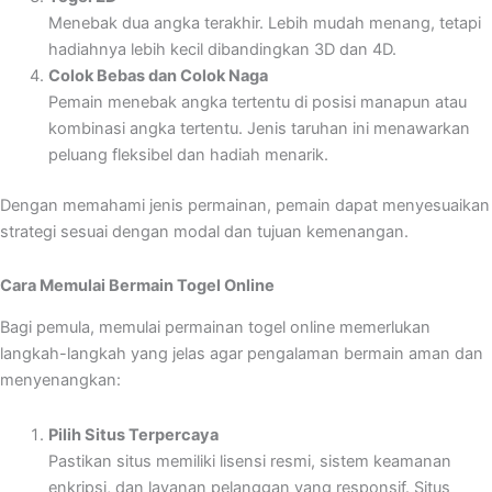
Menebak dua angka terakhir. Lebih mudah menang, tetapi
hadiahnya lebih kecil dibandingkan 3D dan 4D.
Colok Bebas dan Colok Naga
Pemain menebak angka tertentu di posisi manapun atau
kombinasi angka tertentu. Jenis taruhan ini menawarkan
peluang fleksibel dan hadiah menarik.
Dengan memahami jenis permainan, pemain dapat menyesuaikan
strategi sesuai dengan modal dan tujuan kemenangan.
Cara Memulai Bermain Togel Online
Bagi pemula, memulai permainan togel online memerlukan
langkah-langkah yang jelas agar pengalaman bermain aman dan
menyenangkan:
Pilih Situs Terpercaya
Pastikan situs memiliki lisensi resmi, sistem keamanan
enkripsi, dan layanan pelanggan yang responsif. Situs