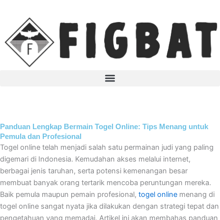
Skip
to
content
Panduan Lengkap Bermain Togel Online: Tips Menang untuk
Pemula dan Profesional
Togel online telah menjadi salah satu permainan judi yang paling
digemari di Indonesia. Kemudahan akses melalui internet,
berbagai jenis taruhan, serta potensi kemenangan besar
membuat banyak orang tertarik mencoba peruntungan mereka.
Baik pemula maupun pemain profesional,
togel online
menang di
togel online sangat nyata jika dilakukan dengan strategi tepat dan
pengetahuan yang memadai. Artikel ini akan membahas panduan