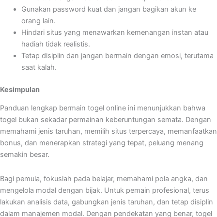
Gunakan password kuat dan jangan bagikan akun ke
orang lain.
Hindari situs yang menawarkan kemenangan instan atau
hadiah tidak realistis.
Tetap disiplin dan jangan bermain dengan emosi, terutama
saat kalah.
Kesimpulan
Panduan lengkap bermain togel online ini menunjukkan bahwa
togel bukan sekadar permainan keberuntungan semata. Dengan
memahami jenis taruhan, memilih situs terpercaya, memanfaatkan
bonus, dan menerapkan strategi yang tepat, peluang menang
semakin besar.
Bagi pemula, fokuslah pada belajar, memahami pola angka, dan
mengelola modal dengan bijak. Untuk pemain profesional, terus
lakukan analisis data, gabungkan jenis taruhan, dan tetap disiplin
dalam manajemen modal. Dengan pendekatan yang benar, togel