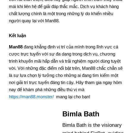
mái khi liên hệ để giải đáp thắc mắc. Dịch vụ khách hàng
chất lượng chính là một trong những lý do khiến nhiều
người quay lại với Man88.
Kết luận
Man88
đang khẳng định vị trí của mình trong lĩnh vực cá
cược trực tuyến với sự đa dạng trong dịch vụ, chương
trình khuyến mãi hấp dẫn và trải nghiệm người dùng tuyệt
vời. Với những đặc điểm nổi bật trên, Man88 chắc chắn sẽ
là sự lựa chọn lý tưởng cho những ai đang tìm kiếm một
nơi giải trí trực tuyến đáng tin cậy. Hãy tham gia ngay hôm
nay để khám phá những điều thú vị mà
https://man88.monster/
mang lại cho bạn!
Bimla Bath
Bimla Bath is the visionary