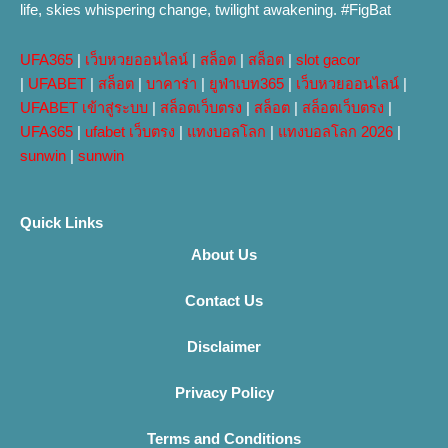
life, skies whispering change, twilight awakening. #FigBat
UFA365
|
เว็บหวยออนไลน์
|
สล็อต
|
สล็อต
|
slot gacor
|
UFABET
|
สล็อต
|
บาคาร่า
|
ยูฟ่าเบท365
|
เว็บหวยออนไลน์
|
UFABET เข้าสู่ระบบ
|
สล็อตเว็บตรง
|
สล็อต
|
สล็อตเว็บตรง
|
UFA365
|
ufabet เว็บตรง
|
แทงบอลโลก
|
แทงบอลโลก 2026
|
sunwin
|
sunwin
Quick Links
About Us
Contact Us
Disclaimer
Privacy Policy
Terms and Conditions