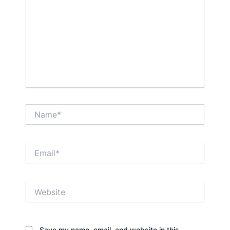
Name*
Email*
Website
Save my name, email, and website in this