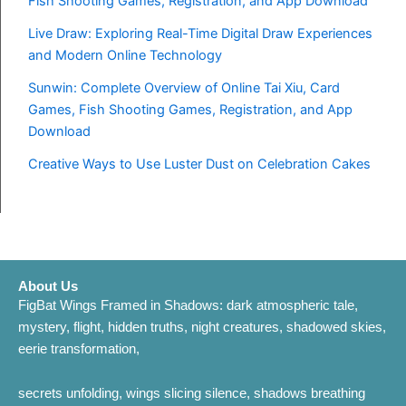
Fish Shooting Games, Registration, and App Download
Live Draw: Exploring Real-Time Digital Draw Experiences
and Modern Online Technology
Sunwin: Complete Overview of Online Tai Xiu, Card
Games, Fish Shooting Games, Registration, and App
Download
Creative Ways to Use Luster Dust on Celebration Cakes
About Us
FigBat Wings Framed in Shadows: dark atmospheric tale,
mystery, flight, hidden truths, night creatures, shadowed skies,
eerie transformation,
secrets unfolding, wings slicing silence, shadows breathing