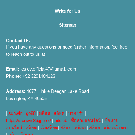
Write for Us
Sitemap
Contact Us
If you have any questions or need further information, feel free
to reach out to us at
Email:
lesley.official47@gmail. com
Phone:
+92 3291484123
Address:
4677 Hinkle Deegan Lake Road
Lexington, KY 40505
|
sunwin
|
go88
|
สล็อต
|
สล็อต
|
บาคาร่า
|
https://sunwin86.jp.net/
|
hitclub
|
ซื้อหวยออนไลน์
|
ซื้อหวย
ออนไลน์
|
สล็อต
|
เว็บสล็อต
|
สล็อต
|
สล็อต
|
สล็อต
|
สล็อตเว็บตรง