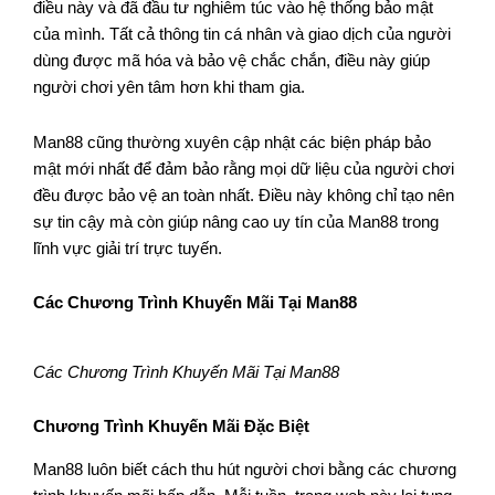
điều này và đã đầu tư nghiêm túc vào hệ thống bảo mật
của mình. Tất cả thông tin cá nhân và giao dịch của người
dùng được mã hóa và bảo vệ chắc chắn, điều này giúp
người chơi yên tâm hơn khi tham gia.
Man88 cũng thường xuyên cập nhật các biện pháp bảo
mật mới nhất để đảm bảo rằng mọi dữ liệu của người chơi
đều được bảo vệ an toàn nhất. Điều này không chỉ tạo nên
sự tin cậy mà còn giúp nâng cao uy tín của Man88 trong
lĩnh vực giải trí trực tuyến.
Các Chương Trình Khuyến Mãi Tại Man88
Các Chương Trình Khuyến Mãi Tại Man88
Chương Trình Khuyến Mãi Đặc Biệt
Man88 luôn biết cách thu hút người chơi bằng các chương