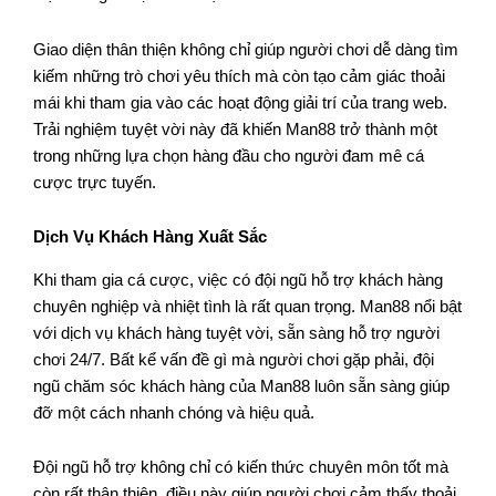
Giao diện thân thiện không chỉ giúp người chơi dễ dàng tìm
kiếm những trò chơi yêu thích mà còn tạo cảm giác thoải
mái khi tham gia vào các hoạt động giải trí của trang web.
Trải nghiệm tuyệt vời này đã khiến Man88 trở thành một
trong những lựa chọn hàng đầu cho người đam mê cá
cược trực tuyến.
Dịch Vụ Khách Hàng Xuất Sắc
Khi tham gia cá cược, việc có đội ngũ hỗ trợ khách hàng
chuyên nghiệp và nhiệt tình là rất quan trọng. Man88 nổi bật
với dịch vụ khách hàng tuyệt vời, sẵn sàng hỗ trợ người
chơi 24/7. Bất kể vấn đề gì mà người chơi gặp phải, đội
ngũ chăm sóc khách hàng của Man88 luôn sẵn sàng giúp
đỡ một cách nhanh chóng và hiệu quả.
Đội ngũ hỗ trợ không chỉ có kiến thức chuyên môn tốt mà
còn rất thân thiện, điều này giúp người chơi cảm thấy thoải