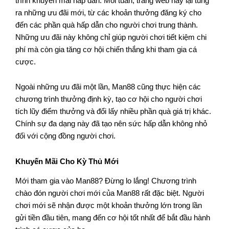
trình khuyến mãi hấp dẫn. Mỗi tuần, trang web này lại tung
ra những ưu đãi mới, từ các khoản thưởng đăng ký cho
đến các phần quà hấp dẫn cho người chơi trung thành.
Những ưu đãi này không chỉ giúp người chơi tiết kiệm chi
phí mà còn gia tăng cơ hội chiến thắng khi tham gia cá
cược.
Ngoài những ưu đãi một lần, Man88 cũng thực hiện các
chương trình thưởng định kỳ, tạo cơ hội cho người chơi
tích lũy điểm thưởng và đổi lấy nhiều phần quà giá trị khác.
Chính sự đa dạng này đã tạo nên sức hấp dẫn không nhỏ
đối với cộng đồng người chơi.
Khuyến Mãi Cho Kỳ Thủ Mới
Mới tham gia vào Man88? Đừng lo lắng! Chương trình
chào đón người chơi mới của Man88 rất đặc biệt. Người
chơi mới sẽ nhận được một khoản thưởng lớn trong lần
gửi tiền đầu tiên, mang đến cơ hội tốt nhất để bắt đầu hành