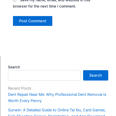
browser for the next time I comment.
Search
Search
Recent Posts
Dent Repair Near Me: Why Professional Dent Removal Is
Worth Every Penny
Sunwin: A Detailed Guide to Online Tai Xiu, Card Games,