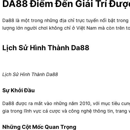
DA88 Điểm Đến Giải Trí Đư
Da88 là một trong những địa chỉ trực tuyến nổi bật trong
lượng lớn người chơi không chỉ ở Việt Nam mà còn trên to
Lịch Sử Hình Thành Da88
Lịch Sử Hình Thành Da88
Sự Khởi Đầu
Da88 được ra mắt vào những năm 2010, với mục tiêu cun
gia trong lĩnh vực cá cược và công nghệ thông tin, trang
Những Cột Mốc Quan Trọng