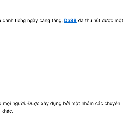
và danh tiếng ngày càng tăng,
Da88
đã thu hút được một
ho mọi người. Được xây dựng bởi một nhóm các chuyên
 khác.