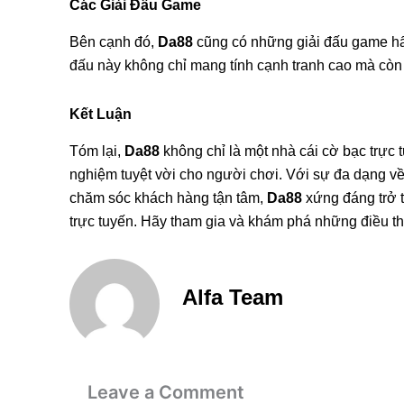
Các Giải Đấu Game
Bên cạnh đó,
Da88
cũng có những giải đấu game hấp
đấu này không chỉ mang tính cạnh tranh cao mà còn t
Kết Luận
Tóm lại,
Da88
không chỉ là một nhà cái cờ bạc trực 
nghiệm tuyệt vời cho người chơi. Với sự đa dạng về
chăm sóc khách hàng tận tâm,
Da88
xứng đáng trở 
trực tuyến. Hãy tham gia và khám phá những điều t
Alfa Team
Leave a Comment