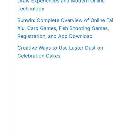
Draw Experiences and Modern Online
Technology
Sunwin: Complete Overview of Online Tai
Xiu, Card Games, Fish Shooting Games,
Registration, and App Download
Creative Ways to Use Luster Dust on
Celebration Cakes