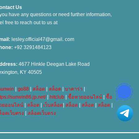
ontact Us
 you have any questions or need further information,
el free to reach out to us at
mail:
lesley.official47@gmail. com
hone:
+92 3291484123
ddress:
4677 Hinkle Deegan Lake Road
exington, KY 40505
sunwin
|
go88
|
สล็อต
|
สล็อต
|
บาคาร่า
|
tps://sunwin86.jp.net/
|
hitclub
|
ซื้อหวยออนไลน์
|
ซื้อ
วยออนไลน์
|
สล็อต
|
เว็บสล็อต
|
สล็อต
|
สล็อต
|
สล็อต
|
ล็อตเว็บตรง
|
สล็อตเว็บตรง