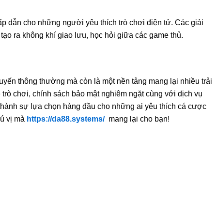
 dẫn cho những người yêu thích trò chơi điện tử. Các giải
ạo ra không khí giao lưu, học hỏi giữa các game thủ.
tuyến thông thường mà còn là một nền tảng mang lại nhiều trải
 trò chơi, chính sách bảo mật nghiêm ngặt cùng với dịch vụ
thành sự lựa chọn hàng đầu cho những ai yêu thích cá cược
hú vị mà
https://da88.systems/
mang lại cho bạn!