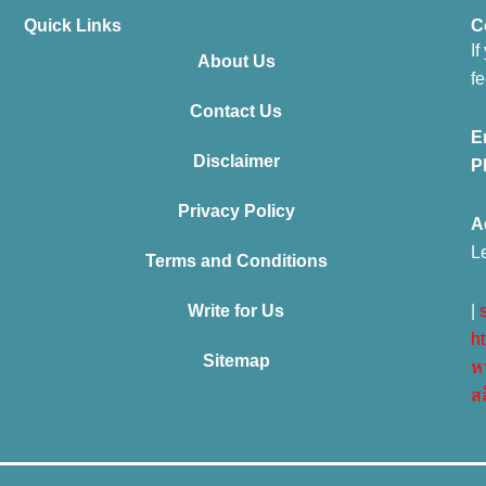
Quick Links
C
If
About Us
fe
Contact Us
E
Disclaimer
P
Privacy Policy
A
L
Terms and Conditions
Write for Us
|
ht
Sitemap
ห
ส