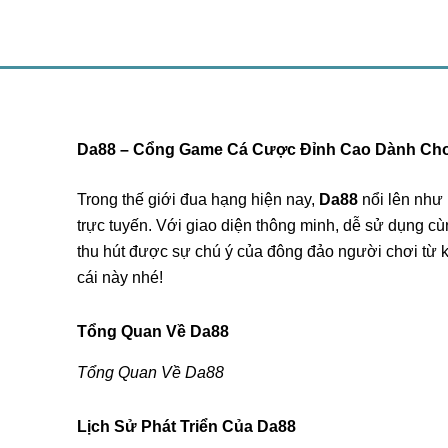
Skip
to
content
Da88 – Cổng Game Cá Cược Đỉnh Cao Dành Cho
Trong thế giới đua hạng hiện nay,
Da88
nổi lên như 
trực tuyến. Với giao diện thông minh, dễ sử dụng cù
thu hút được sự chú ý của đông đảo người chơi từ k
cái này nhé!
Tổng Quan Về Da88
Tổng Quan Về Da88
Lịch Sử Phát Triển Của Da88