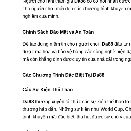
Người chơi khi tham gia
Da88
có cơ hội nhận được
cho người chơi mới đến các chương trình khuyến mã
nghiệm của mình.
Chính Sách Bảo Mật và An Toàn
Để tạo dựng niềm tin cho người chơi,
Da88
đầu tư r
được mã hóa và bảo vệ bằng các công nghệ hiện đại
mà còn khẳng định được uy tín của nhà cái trong ng
Các Chương Trình Đặc Biệt Tại Da88
Các Sự Kiện Thể Thao
Da88
thường xuyên tổ chức các sự kiện thể thao lớ
thưởng hấp dẫn. Những sự kiện như World Cup, C
trình khuyến mãi đặc biệt, thu hút được sự chú ý c