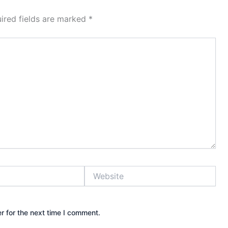
ired fields are marked
*
Website
r for the next time I comment.