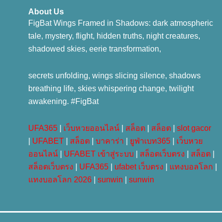
About Us
FigBat Wings Framed in Shadows: dark atmospheric
tale, mystery, flight, hidden truths, night creatures,
shadowed skies, eerie transformation,
secrets unfolding, wings slicing silence, shadows
breathing life, skies whispering change, twilight
awakening. #FigBat
UFA365
|
เว็บหวยออนไลน์
|
สล็อต
|
สล็อต
|
slot gacor
|
UFABET
|
สล็อต
|
บาคาร่า
|
ยูฟ่าเบท365
|
เว็บหวย
ออนไลน์
|
UFABET เข้าสู่ระบบ
|
สล็อตเว็บตรง
|
สล็อต
|
สล็อตเว็บตรง
|
UFA365
|
ufabet เว็บตรง
|
แทงบอลโลก
|
แทงบอลโลก 2026
|
sunwin
|
sunwin