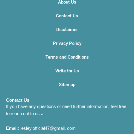
About Us
Contact Us
Disclaimer
Privacy Policy
Terms and Conditions
Write for Us
Sitemap
Contact Us
If you have any questions or need further information, feel free
to reach out to us at
Email:
lesley.official47@gmail. com