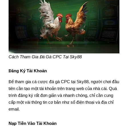
Cách Tham Gia Đá Gà CPC Tại Sky88
Đăng Ký Tài Khoản
Để tham gia cá cược đá gà CPC tại Sky88, người chơi đầu
tiên cần tạo một tài khoản trên trang web của nhà cái. Quá
trình đăng ký rất đơn giản và nhanh chóng, chỉ cần cung
cấp một vài thông tin cơ bản như số điện thoại và địa chỉ
email.
Nạp Tiền Vào Tài Khoản