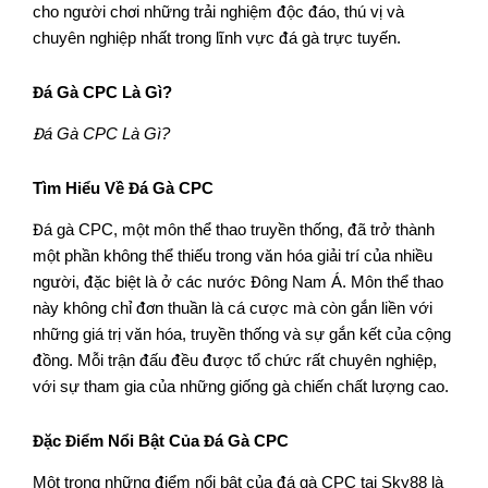
cho người chơi những trải nghiệm độc đáo, thú vị và
chuyên nghiệp nhất trong lĩnh vực đá gà trực tuyến.
Đá Gà CPC Là Gì?
Đá Gà CPC Là Gì?
Tìm Hiểu Về Đá Gà CPC
Đá gà CPC, một môn thể thao truyền thống, đã trở thành
một phần không thể thiếu trong văn hóa giải trí của nhiều
người, đặc biệt là ở các nước Đông Nam Á. Môn thể thao
này không chỉ đơn thuần là cá cược mà còn gắn liền với
những giá trị văn hóa, truyền thống và sự gắn kết của cộng
đồng. Mỗi trận đấu đều được tổ chức rất chuyên nghiệp,
với sự tham gia của những giống gà chiến chất lượng cao.
Đặc Điểm Nổi Bật Của Đá Gà CPC
Một trong những điểm nổi bật của đá gà CPC tại Sky88 là