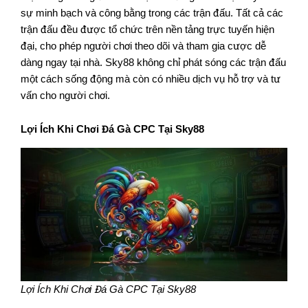
sự minh bạch và công bằng trong các trận đấu. Tất cả các
trận đấu đều được tổ chức trên nền tảng trực tuyến hiện
đại, cho phép người chơi theo dõi và tham gia cược dễ
dàng ngay tại nhà. Sky88 không chỉ phát sóng các trận đấu
một cách sống động mà còn có nhiều dịch vụ hỗ trợ và tư
vấn cho người chơi.
Lợi Ích Khi Chơi Đá Gà CPC Tại Sky88
Lợi Ích Khi Chơi Đá Gà CPC Tại Sky88