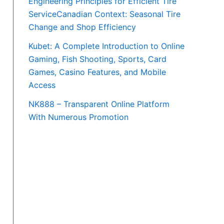
Engineering Principles for Efficient Tire
ServiceCanadian Context: Seasonal Tire
Change and Shop Efficiency
Kubet: A Complete Introduction to Online
Gaming, Fish Shooting, Sports, Card
Games, Casino Features, and Mobile
Access
NK888 – Transparent Online Platform
With Numerous Promotion