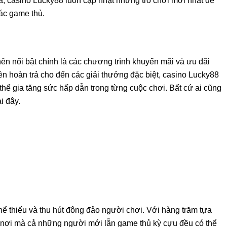
ữa, casino Lucky88 luôn cập nhật những trò chơi mới nhất để
ác game thủ.
nên nổi bật chính là các chương trình khuyến mãi và ưu đãi
n hoàn trả cho đến các giải thưởng đặc biệt, casino Lucky88
hể gia tăng sức hấp dẫn trong từng cuộc chơi. Bất cứ ai cũng
i đây.
hể thiếu và thu hút đông đảo người chơi. Với hàng trăm tựa
à nơi mà cả những người mới lẫn game thủ kỳ cựu đều có thể