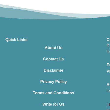
Quick Links
C
If
About Us
fe
Contact Us
E
Disclaimer
P
Privacy Policy
A
L
Terms and Conditions
Write for Us
|