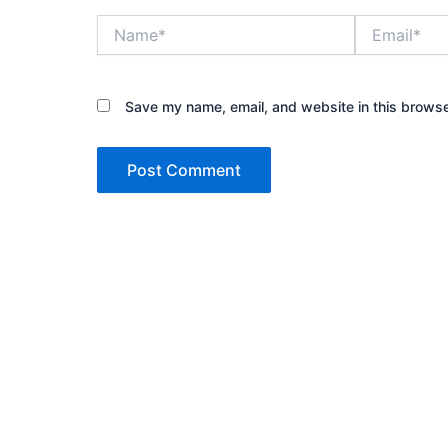
Name*
Email*
Save my name, email, and website in this browse