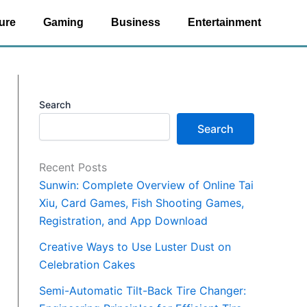
ure
Gaming
Business
Entertainment
Search
Search
Recent Posts
Sunwin: Complete Overview of Online Tai
Xiu, Card Games, Fish Shooting Games,
Registration, and App Download
Creative Ways to Use Luster Dust on
Celebration Cakes
Semi-Automatic Tilt-Back Tire Changer: