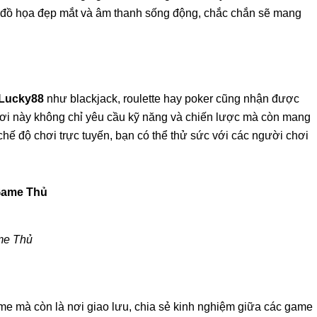
với đồ họa đẹp mắt và âm thanh sống động, chắc chắn sẽ mang
 Lucky88
như blackjack, roulette hay poker cũng nhận được
chơi này không chỉ yêu cầu kỹ năng và chiến lược mà còn mang
 chế độ chơi trực tuyến, bạn có thể thử sức với các người chơi
Game Thủ
me Thủ
me mà còn là nơi giao lưu, chia sẻ kinh nghiệm giữa các game