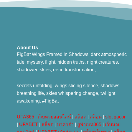
About Us
FigBat Wings Framed in Shadows: dark atmospheric
tale, mystery, flight, hidden truths, night creatures,
shadowed skies, eerie transformation,
secrets unfolding, wings slicing silence, shadows
breathing life, skies whispering change, twilight
awakening. #FigBat
UFA365
|
เว็บหวยออนไลน์
|
สล็อต
|
สล็อต
|
slot gacor
|
UFABET
|
สล็อต
|
บาคาร่า
|
ยูฟ่าเบท365
|
เว็บหวย