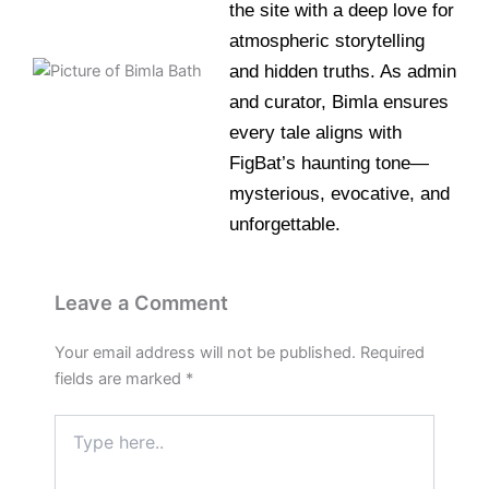
the site with a deep love for
atmospheric storytelling
and hidden truths. As admin
and curator, Bimla ensures
every tale aligns with
FigBat’s haunting tone—
mysterious, evocative, and
unforgettable.
Leave a Comment
Your email address will not be published.
Required
fields are marked
*
Type
here..