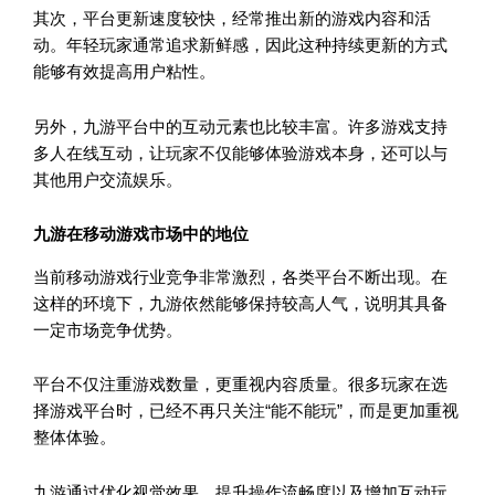
其次，平台更新速度较快，经常推出新的游戏内容和活
动。年轻玩家通常追求新鲜感，因此这种持续更新的方式
能够有效提高用户粘性。
另外，九游平台中的互动元素也比较丰富。许多游戏支持
多人在线互动，让玩家不仅能够体验游戏本身，还可以与
其他用户交流娱乐。
九游在移
动游戏市场中的地
位
当前移动游戏行业竞争非常激烈，各类平台不断出现。在
这样的环境下，九游依然能够保持较高人气，说明其具备
一定市场竞争优势。
平台不仅注重游戏数量，更重视内容质量。很多玩家在选
择游戏平台时，已经不再只关注“能不能玩”，而是更加重视
整体体验。
九游通过优化视觉效果、提升操作流畅度以及增加互动玩