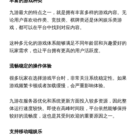
丰富的游
戏种类
九游最大的特点之一，就是拥有丰富多样的游戏内容。无
论用户喜欢动作类、竞技类、棋牌类还是休闲娱乐类游
戏，都可以在平台中找到对应内容。
这种多元化的游戏体系能够满足不同年龄层和兴趣爱好的
玩家需求，也让平台拥有更高的用户活跃度。
流
畅稳定的操作体验
很多玩家在选择游戏平台时，非常关注系统稳定性。如果
游戏频繁卡顿或者加载缓慢，会严重影响体验。
九游在服务器优化和系统更新方面投入较多资源，因此整
体运行速度较快。即使在高峰时间段，平台依然能够保持
较好的流畅度，这也是其受到欢迎的重要原因之一。
支持移
动端娱乐