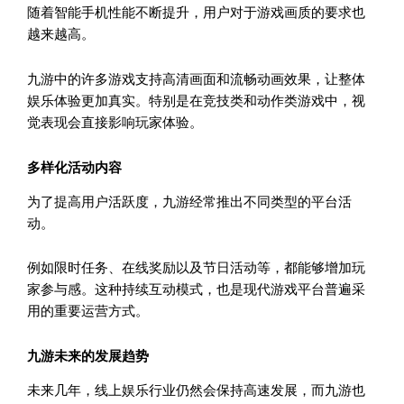
随着智能手机性能不断提升，用户对于游戏画质的要求也
越来越高。
九游中的许多游戏支持高清画面和流畅动画效果，让整体
娱乐体验更加真实。特别是在竞技类和动作类游戏中，视
觉表现会直接影响玩家体验。
多
样化活动内
容
为了提高用户活跃度，九游经常推出不同类型的平台活
动。
例如限时任务、在线奖励以及节日活动等，都能够增加玩
家参与感。这种持续互动模式，也是现代游戏平台普遍采
用的重要运营方式。
九游未来的
发展趋势
未来几年，线上娱乐行业仍然会保持高速发展，而九游也